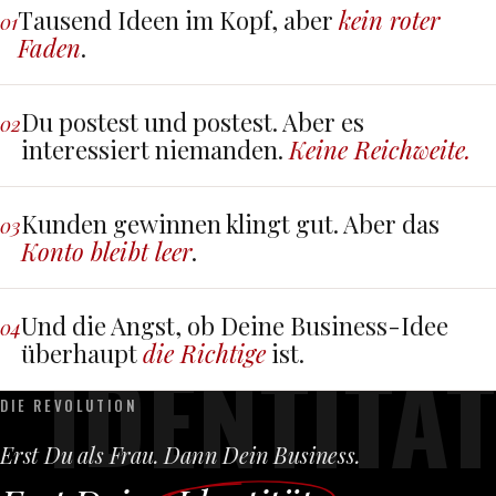
Tausend Ideen im Kopf, aber
kein roter
01
Faden
.
Du postest und postest. Aber es
02
interessiert niemanden.
Keine Reichweite.
Kunden gewinnen klingt gut. Aber das
03
Konto bleibt leer
.
Und die Angst, ob Deine Business-Idee
04
überhaupt
die Richtige
ist.
IDENTITÄT
DIE REVOLUTION
Erst Du als Frau. Dann Dein Business.