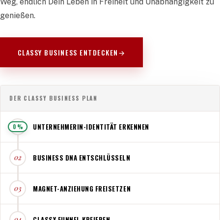
Weg, endlich Dein Leben in Freiheit und Unabhängigkeit zu
genießen.
CLASSY BUSINESS ENTDECKEN
→
DER CLASSY BUSINESS PLAN
UNTERNEHMERIN-IDENTITÄT ERKENNEN
01
0 %
BUSINESS DNA ENTSCHLÜSSELN
02
MAGNET-ANZIEHUNG FREISETZEN
03
CLASSY FUNNEL KREIEREN
04