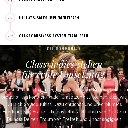
HELL-YES-SALES IMPLEMENTIEREN
05
CLASSY BUSINESS SYSTEM ETABLIEREN
06
DIE COMMUNITY
Classyladies stehen
für echte Umsetzung.
Hier bekommst Du den täglichen liebevollen Popotritt, den Du
brauchst, um konstant in der Umsetzung zu bleiben, egal wie
Du Dich gerade fühlst. Dazu ehrliches und unverblümtes
Feedback von Frauen, die dasselbe Ziel haben wie Du. Denn
Du hast Deinen Traum von Freiheit und Unabhängigkeit
verdient.