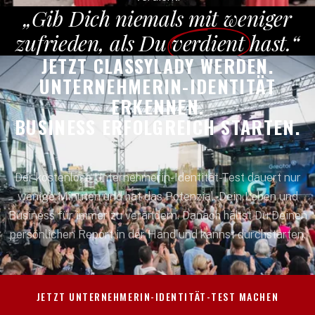
„Gib Dich niemals mit weniger
zufrieden, als Du
verdient
hast.“
JETZT CLASSYLADY WERDEN.
UNTERNEHMERIN-IDENTITÄT
ERKENNEN.
BUSINESS ERFOLGREICH STARTEN.
Der kostenlose Unternehmerin-Identität-Test dauert nur
wenige Minuten und hat das Potenzial, Dein Leben und
Business für immer zu verändern. Danach hältst Du Deinen
persönlichen Report in der Hand und kannst durchstarten.
JETZT UNTERNEHMERIN-IDENTITÄT-TEST MACHEN