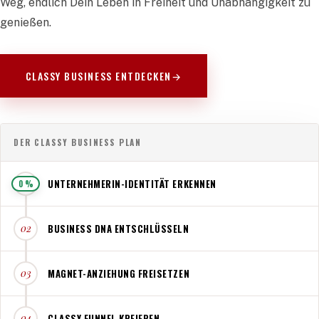
Weg, endlich Dein Leben in Freiheit und Unabhängigkeit zu
genießen.
CLASSY BUSINESS ENTDECKEN
→
DER CLASSY BUSINESS PLAN
UNTERNEHMERIN-IDENTITÄT ERKENNEN
01
0 %
BUSINESS DNA ENTSCHLÜSSELN
02
MAGNET-ANZIEHUNG FREISETZEN
03
CLASSY FUNNEL KREIEREN
04