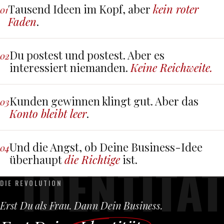
Tausend Ideen im Kopf, aber
kein roter
01
Faden
.
Du postest und postest. Aber es
02
interessiert niemanden.
Keine Reichweite.
Kunden gewinnen klingt gut. Aber das
03
Konto bleibt leer
.
Und die Angst, ob Deine Business-Idee
04
überhaupt
die Richtige
ist.
IDENTITÄT
DIE REVOLUTION
Erst Du als Frau. Dann Dein Business.