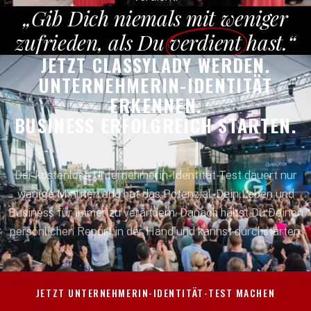
„Gib Dich niemals mit weniger
zufrieden, als Du
verdient
hast.“
JETZT CLASSYLADY WERDEN.
UNTERNEHMERIN-IDENTITÄT
ERKENNEN.
BUSINESS ERFOLGREICH STARTEN.
Der kostenlose Unternehmerin-Identität-Test dauert nur
wenige Minuten und hat das Potenzial, Dein Leben und
Business für immer zu verändern. Danach hältst Du Deinen
persönlichen Report in der Hand und kannst durchstarten.
JETZT UNTERNEHMERIN-IDENTITÄT-TEST MACHEN