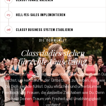
HELL-YES-SALES IMPLEMENTIEREN
05
CLASSY BUSINESS SYSTEM ETABLIEREN
06
DIE COMMUNITY
Classyladies stehen
für echte Umsetzung.
Hier bekommst Du den täglichen liebevollen Popotritt, den Du
brauchst, um konstant in der Umsetzung zu bleiben, egal wie
Du Dich gerade fühlst. Dazu ehrliches und unverblümtes
Feedback von Frauen, die dasselbe Ziel haben wie Du. Denn
Du hast Deinen Traum von Freiheit und Unabhängigkeit
verdient.